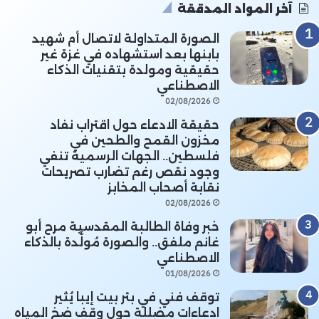
آخر المواد المدققة
الصورة المتداولة لاتصال أم شهيد
بابنها بعد استشهاده في غزة غير
حقيقية ومولدة بتقنيات الذكاء
الاصطناعي
02/08/2026
حقيقة الادعاء حول اقتراب نفاد
مخزون القمح والطحين في
فلسطين.. الجهات الرسمية تنفي
وجود نقص رغم تضارب تصريحات
نقابة أصحاب المخابز
02/08/2026
خبر وفاة الطالبة المقدسية مرح أبو
غانم ملفق.. والصورة مُولَّدة بالذكاء
الاصطناعي
01/08/2026
توقف فني في بئر بيت إيبا يُثير
ادعاءات مضللة حول وقف ضخ المياه