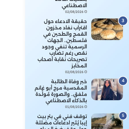
الاصطناعي
02/08/2026
حقيقة الادعاء حول
اقتراب نفاد مخزون
القمح والطحين في
فلسطين.. الجهات
الرسمية تنفي وجود
نقص رغم تضارب
تصريحات نقابة أصحاب
المخابز
02/08/2026
خبر وفاة الطالبة
المقدسية مرح أبو غانم
ملفق.. والصورة مُولَّدة
بالذكاء الاصطناعي
01/08/2026
توقف فني في بئر بيت
إيبا يُثير ادعاءات مضللة