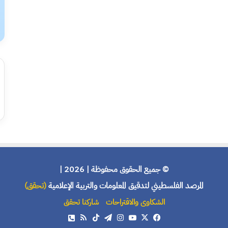
© جميع الحقوق محفوظة | 2026 |
المرصد الفلسطيني لتدقيق المعلومات والتربية الإعلامية
(تحقق)
الشكاوى والاقتراحات
شاركنا تحقق
X
فيسبوك
يوتيوب
انستقرام
تيلقرام
‫TikTok
ملخص
هاتف