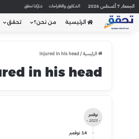
الجمعة, 7 أغسطس 2026
الشكاوى والاقتراحات
شاركنا تحقق
الرئيسية
من نحن؟
تحقق
الرئيسية
/
injured in his head
ured in his head
نوفمبر
- 2023 -
14 نوفمبر