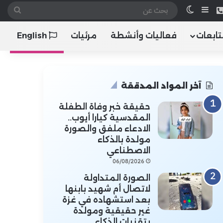
 الموقع RSS
هاتف
إضافة عمود جانبي
الوضع المظلم
بحث
عن
تابعات
فعاليات وأنشطة
مرئيات
English
آخر المواد المدققة
حقيقة خبر وفاة الطفلة
المقدسية كيارا أيوب..
الادعاء ملفق والصورة
مولدة بالذكاء
الاصطناعي
06/08/2026
الصورة المتداولة
لاتصال أم شهيد بابنها
بعد استشهاده في غزة
غير حقيقية ومولدة
بتقنيات الذكاء