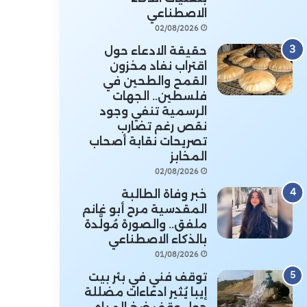
الاصطناعي
02/08/2026
حقيقة الادعاء حول
اقتراب نفاد مخزون
القمح والطحين في
فلسطين.. الجهات
الرسمية تنفي وجود
نقص رغم تضارب
تصريحات نقابة أصحاب
المخابز
02/08/2026
خبر وفاة الطالبة
المقدسية مرح أبو غانم
ملفق.. والصورة مُولَّدة
بالذكاء الاصطناعي
01/08/2026
توقف فني في بئر بيت
إيبا يُثير ادعاءات مضللة