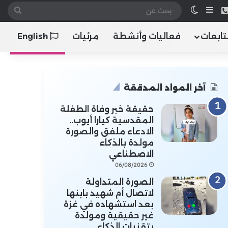
 الموقع RSS
هاتف
إضافة عمود جانبي
الوضع المظلم
بحث
عن
تابعات
فعاليات وأنشطة
مرئيات
English
آخر المواد المدققة
حقيقة خبر وفاة الطفلة
المقدسية كيارا أيوب..
الادعاء ملفق والصورة
مولدة بالذكاء
الاصطناعي
06/08/2026
الصورة المتداولة
لاتصال أم شهيد بابنها
بعد استشهاده في غزة
غير حقيقية ومولدة
بتقنيات الذكاء