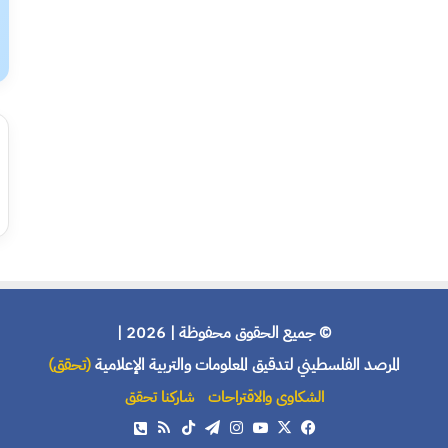
© جميع الحقوق محفوظة | 2026 |
المرصد الفلسطيني لتدقيق المعلومات والتربية الإعلامية
(تحقق)
الشكاوى والاقتراحات
شاركنا تحقق
X
فيسبوك
يوتيوب
انستقرام
تيلقرام
‫TikTok
ملخص
هاتف