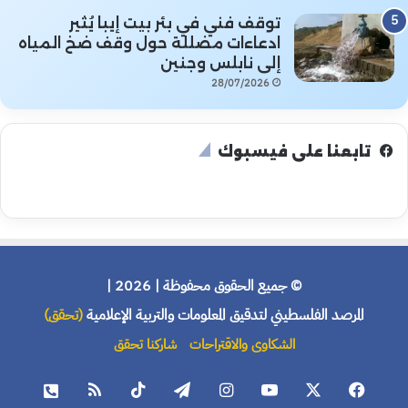
توقف فني في بئر بيت إيبا يُثير
ادعاءات مضللة حول وقف ضخ المياه
إلى نابلس وجنين
28/07/2026
تابعنا على فيسبوك
© جميع الحقوق محفوظة | 2026 |
المرصد الفلسطيني لتدقيق المعلومات والتربية الإعلامية
(تحقق)
الشكاوى والاقتراحات
شاركنا تحقق
فيسبوك
X
يوتيوب
انستقرام
تيلقرام
‫TikTok
ملخص
هاتف