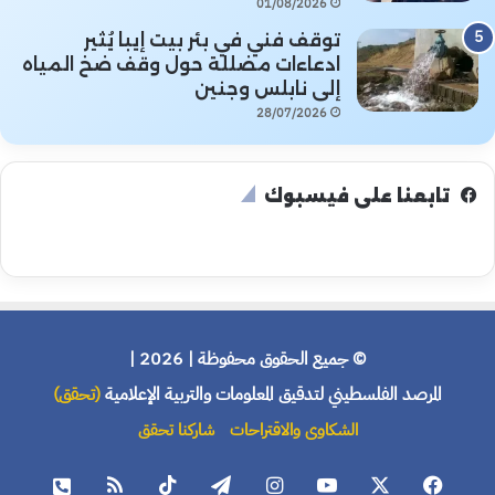
01/08/2026
توقف فني في بئر بيت إيبا يُثير
ادعاءات مضللة حول وقف ضخ المياه
إلى نابلس وجنين
28/07/2026
تابعنا على فيسبوك
© جميع الحقوق محفوظة | 2026 |
المرصد الفلسطيني لتدقيق المعلومات والتربية الإعلامية
(تحقق)
الشكاوى والاقتراحات
شاركنا تحقق
فيسبوك
X
يوتيوب
انستقرام
تيلقرام
‫TikTok
ملخص
هاتف