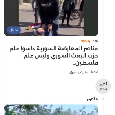
مُضلل
950
0
عناصر المعارضة السورية داسوا علم
حزب البعث السوري وليس علم
فلسطين..
الادعاء معارضو سوري
أكتوبر
- 2024 -
6 أكتوبر