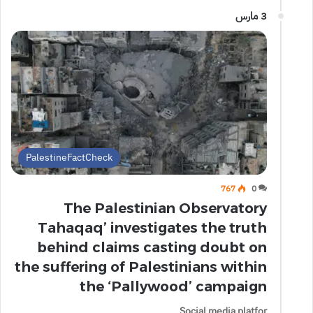
3 مارس
PalestineFactCheck
767
0
The Palestinian Observatory
Tahaqaq’ investigates the truth
behind claims casting doubt on
the suffering of Palestinians within
the ‘Pallywood’ campaign
Social media platfor