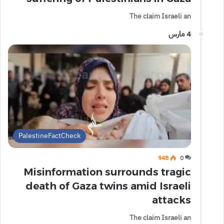
The claim Israeli an
4 مارس
PalestineFactCheck
948
0
Misinformation surrounds tragic
death of Gaza twins amid Israeli
attacks
The claim Israeli an