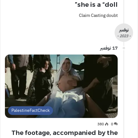
she is a “doll”
Claim Casting doubt
نوفمبر
- 2023 -
17 نوفمبر
PalestineFactCheck
380
0
The footage, accompanied by the