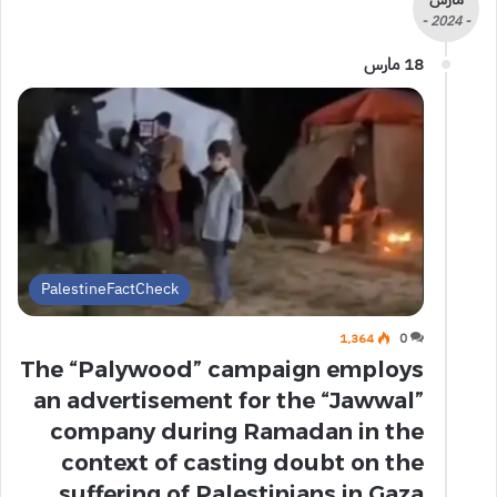
- 2024 -
18 مارس
PalestineFactCheck
1٬364
0
The “Palywood” campaign employs
an advertisement for the “Jawwal”
company during Ramadan in the
context of casting doubt on the
suffering of Palestinians in Gaza