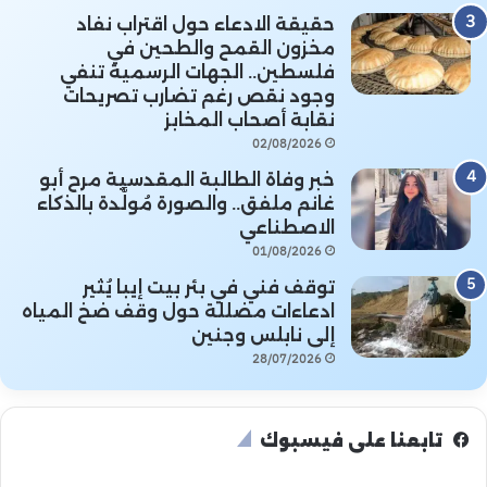
حقيقة الادعاء حول اقتراب نفاد
مخزون القمح والطحين في
فلسطين.. الجهات الرسمية تنفي
وجود نقص رغم تضارب تصريحات
نقابة أصحاب المخابز
02/08/2026
خبر وفاة الطالبة المقدسية مرح أبو
غانم ملفق.. والصورة مُولَّدة بالذكاء
الاصطناعي
01/08/2026
توقف فني في بئر بيت إيبا يُثير
ادعاءات مضللة حول وقف ضخ المياه
إلى نابلس وجنين
28/07/2026
تابعنا على فيسبوك