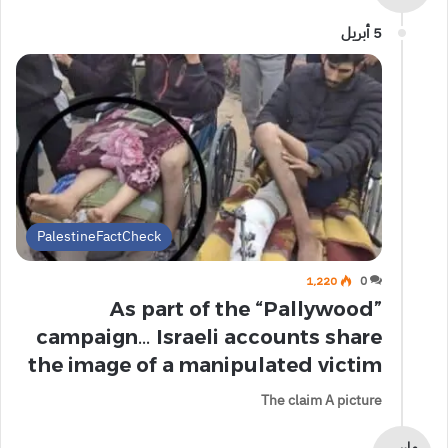
5 أبريل
PalestineFactCheck
1٬220
0
As part of the “Pallywood”
campaign… Israeli accounts share
the image of a manipulated victim
The claim A picture
مارس